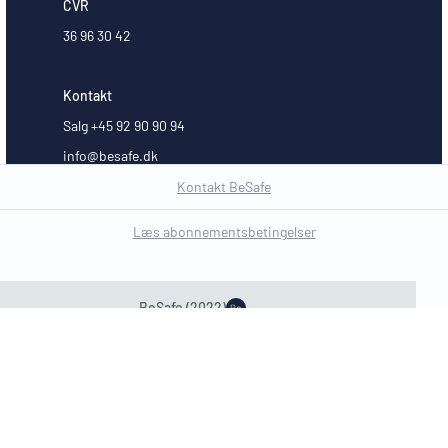
CVR
36 96 30 42
Kontakt
Salg +45 92 90 90 94
info@besafe.dk
Kontakt BeSafe
Læs abonnementsbetingelser
Code of Conduct
BeSafe (2022)
Privatlivspolitik
© 2025 BeSafe.