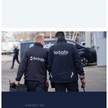
BeSafe
En dag i livet som låsesmed – Mød Thomas
fra Besafe
LÆS ARTIKLEN
KONTAKT OS