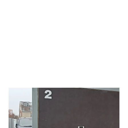
Kvalitetssikring gennem ensartede processer
dørautomatik
adgangskontrol
låsesystemer