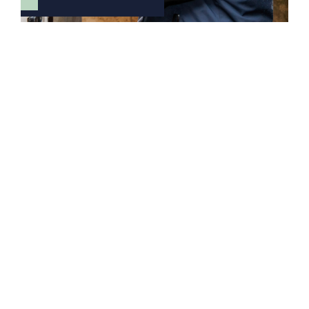
Større tryghed gennem de nyeste løsninger på
markedet
Kundetilpassede løsninger, der passer til den
ønskede kompleksitet
Analog og digitale løsninger
Et team som er medlem af SikkerhedsBranchen