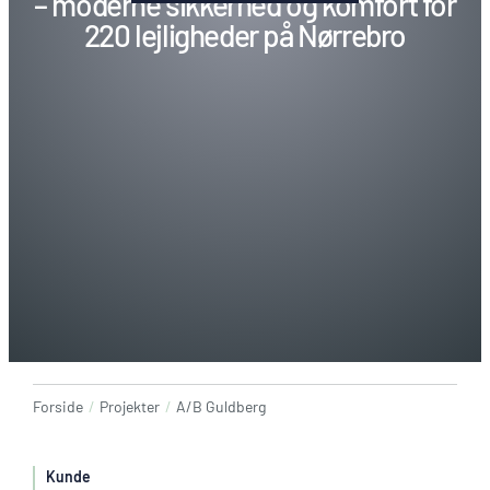
– moderne sikkerhed og komfort for
220 lejligheder på Nørrebro
Forside
/
Projekter
/
A/B Guldberg
Kunde