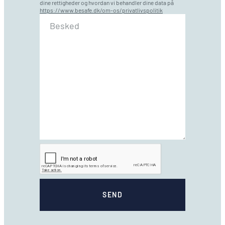
dine rettigheder og hvordan vi behandler dine data på
https://www.besafe.dk/om-os/privatlivspolitik