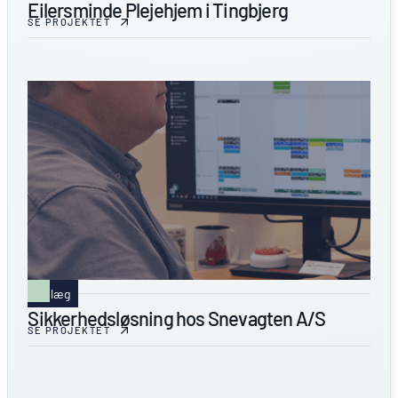
Eilersminde Plejehjem i Tingbjerg
SE PROJEKTET
Anlæg
Sikkerhedsløsning hos Snevagten A/S
SE PROJEKTET