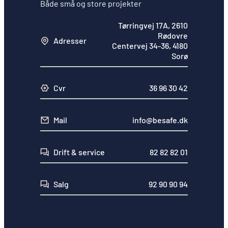
Både små og store projekter
Tørringvej 17A, 2610
Rødovre
Adresser
Centervej 34-36, 4180
Sorø
Cvr
36 96 30 42
Mail
info@besafe.dk
Drift & service
82 82 82 01
Salg
92 90 90 94