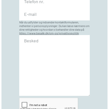
Når du udfylder og indsender kontaktformularen,
indhenter vi personoplysninger. Du kan læse nærmere om
dine rettigheder og hvordan vi behandler dine data på
https://www.besafe.dk/om-os/privatlivspolitik