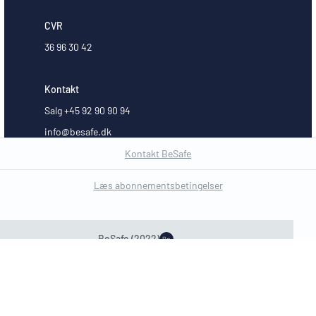
CVR
36 96 30 42
Kontakt
Salg +45 92 90 90 94
info@besafe.dk
Kontakt BeSafe
Læs abonnementsbetingelser
Code of Conduct
BeSafe (2022)
Privatlivspolitik
© 2025 BeSafe.