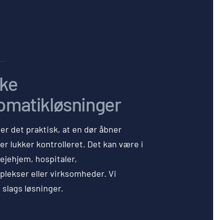
ske
omatikløsninger
r det praktisk, at en dør åbner
er lukker kontrolleret. Det kan være i
lejehjem, hospitaler,
ekser eller virksomheder. Vi
e slags løsninger.