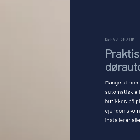
DØRAUTOMATIK
Prakti
døraut
Mange steder e
automatisk ell
butikker, på p
ejendomskompl
installerer all