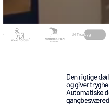
Den rigtige dø
og giver tryghe
Automatiske dør
gangbesværede