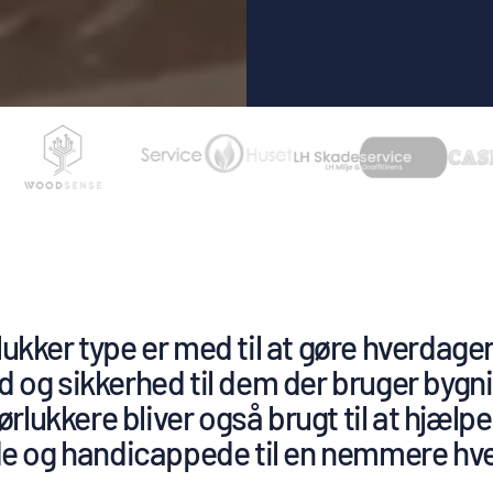
rlukker type er med til at gøre hverda
d og sikkerhed til dem der bruger bygn
lukkere bliver også brugt til at hjælpe
 og handicappede til en nemmere hv