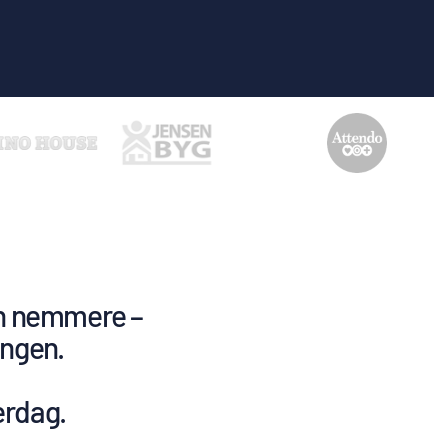
gen nemmere –
ingen.
erdag.