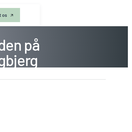
t os
eden på
gbjerg