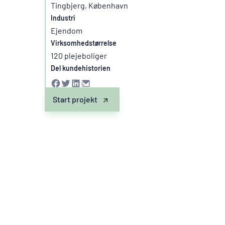
Tingbjerg, København
Industri
Ejendom
Virksomhedstørrelse
120 plejeboliger
Del kundehistorien
Start projekt