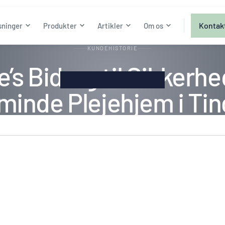
Kontak
sninger
Produkter
Artikler
Om os
KUNDEHISTORIE
’s Bidrag til Sikkerh
sminde Plejehjem i Tin