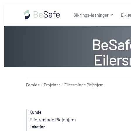
Sikrings-løsninger
El-lø
BeSafe
Eiler
Forside
/
Projekter
/
Eilersminde Plejehjem
Kunde
Eilersminde Plejehjem
Lokation